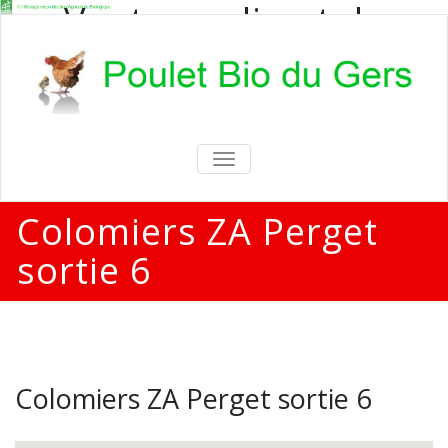
Vente en direct de
poulets bio
Vente en direct de poulets bio aux
particuliers et professionnels
TOGGLE
NAVIGATION
Colomiers ZA Perget
sortie 6
Colomiers ZA Perget sortie 6