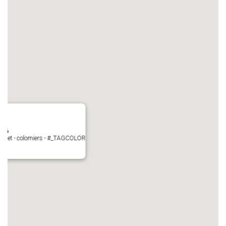
N°6
Perget - colomiers - #_TAGCOLOR