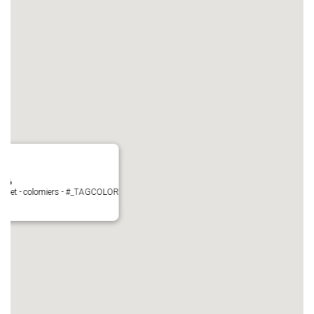
N°6
Perget - colomiers - #_TAGCOLOR