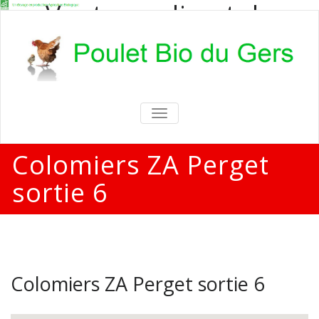
Vente en direct de
poulets bio
Vente en direct de poulets bio aux
particuliers et professionnels
TOGGLE
NAVIGATION
Colomiers ZA Perget
sortie 6
Colomiers ZA Perget sortie 6