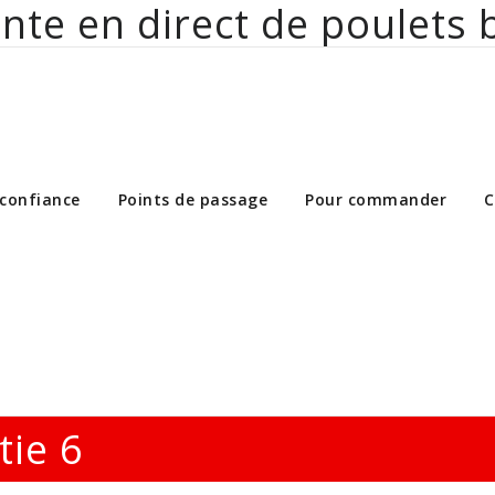
nte en direct de poulets 
ct de poulets bio aux particuliers et 
 confiance
Points de passage
Pour commander
C
tie 6