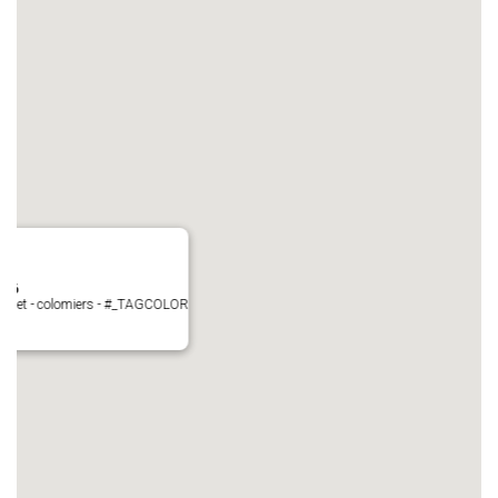
N°6
Perget - colomiers - #_TAGCOLOR