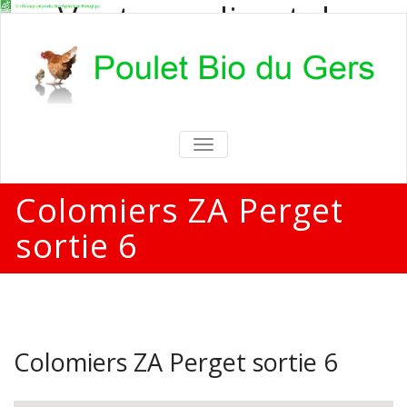
Vente en direct de
poulets bio
Vente en direct de poulets bio aux
particuliers et professionnels
TOGGLE
NAVIGATION
Colomiers ZA Perget
sortie 6
Colomiers ZA Perget sortie 6