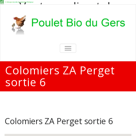
Vente en direct de
poulets bio
Vente en direct de poulets bio aux
particuliers et professionnels
TOGGLE
NAVIGATION
Colomiers ZA Perget
sortie 6
Colomiers ZA Perget sortie 6