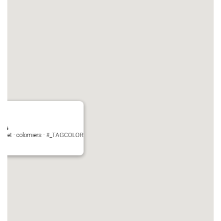
N°6
Perget - colomiers - #_TAGCOLOR