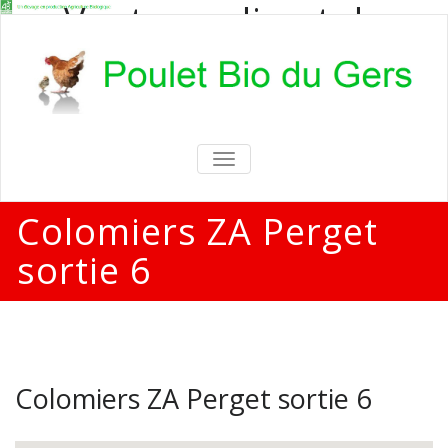
Vente en direct de
poulets bio
Vente en direct de poulets bio aux
particuliers et professionnels
TOGGLE
NAVIGATION
Colomiers ZA Perget
sortie 6
Colomiers ZA Perget sortie 6