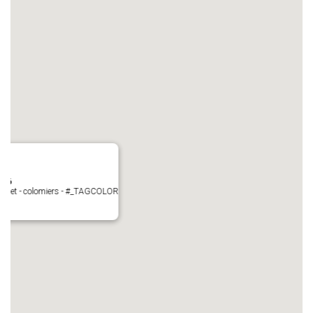
N°6
Perget - colomiers - #_TAGCOLOR