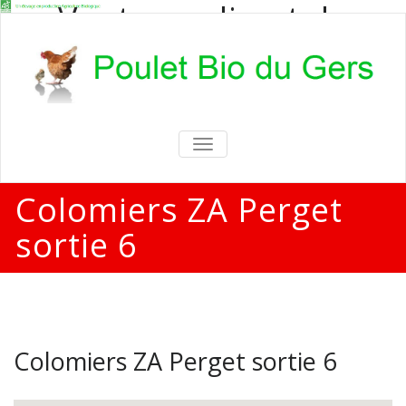
Vente en direct de
poulets bio
Vente en direct de poulets bio aux
particuliers et professionnels
TOGGLE
NAVIGATION
Colomiers ZA Perget
sortie 6
Colomiers ZA Perget sortie 6