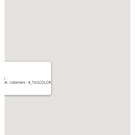
N°6
Perget - colomiers - #_TAGCOLOR