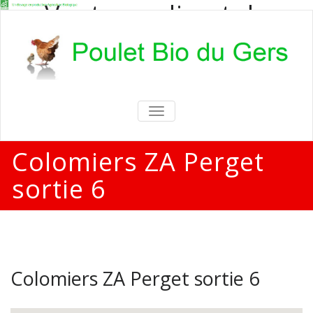
Vente en direct de
poulets bio
Vente en direct de poulets bio aux
particuliers et professionnels
TOGGLE
NAVIGATION
Colomiers ZA Perget
sortie 6
Colomiers ZA Perget sortie 6