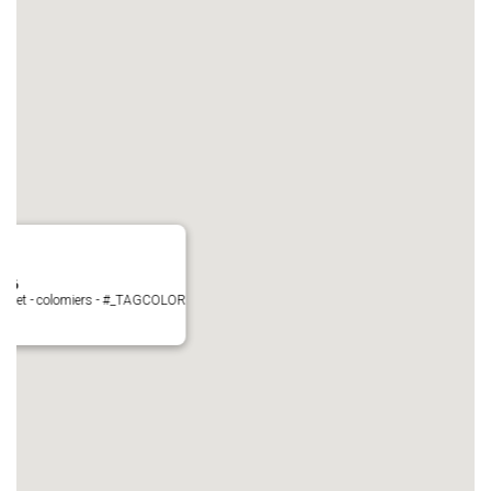
N°6
Perget - colomiers - #_TAGCOLOR