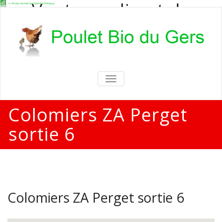
Vente en direct de
poulets bio
Vente en direct de poulets bio aux
particuliers et professionnels
TOGGLE
NAVIGATION
Colomiers ZA Perget
sortie 6
Colomiers ZA Perget sortie 6