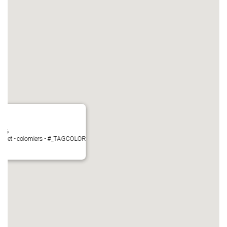
N°6
Perget - colomiers - #_TAGCOLOR