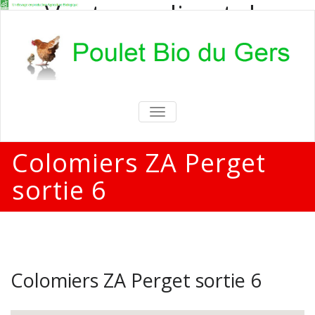
Vente en direct de
poulets bio
Vente en direct de poulets bio aux
particuliers et professionnels
TOGGLE
NAVIGATION
Colomiers ZA Perget
sortie 6
Colomiers ZA Perget sortie 6