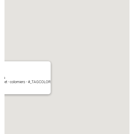
N°6
Perget - colomiers - #_TAGCOLOR