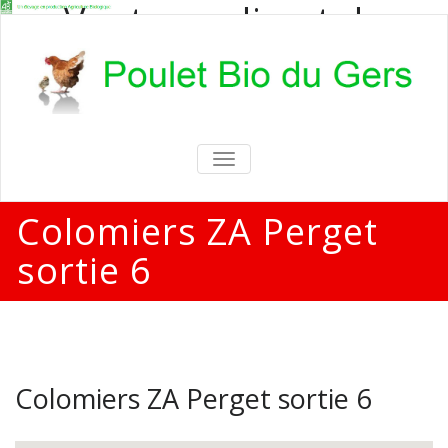
Vente en direct de
poulets bio
Vente en direct de poulets bio aux
particuliers et professionnels
TOGGLE
NAVIGATION
Colomiers ZA Perget
sortie 6
Colomiers ZA Perget sortie 6