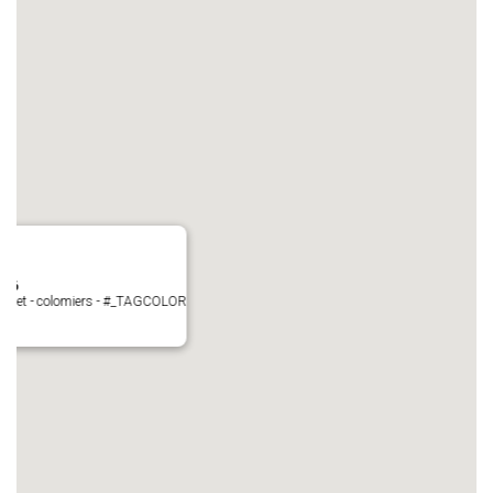
N°6
Perget - colomiers - #_TAGCOLOR