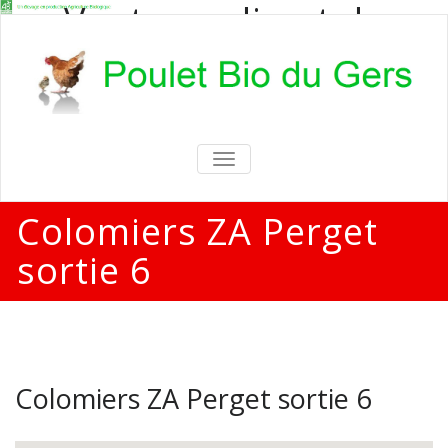
Vente en direct de
poulets bio
Vente en direct de poulets bio aux
particuliers et professionnels
TOGGLE
NAVIGATION
Colomiers ZA Perget
sortie 6
Colomiers ZA Perget sortie 6