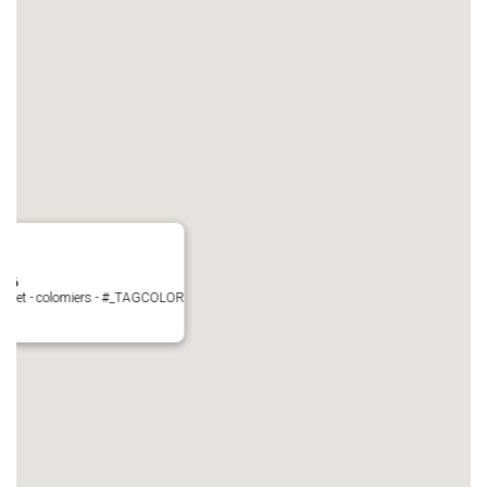
N°6
Perget - colomiers - #_TAGCOLOR