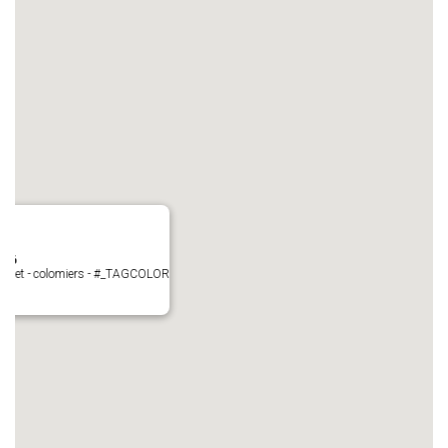
N°6
Perget - colomiers - #_TAGCOLOR