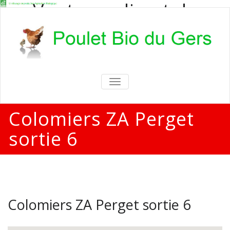
Vente en direct de
poulets bio
Vente en direct de poulets bio aux
particuliers et professionnels
TOGGLE
NAVIGATION
Colomiers ZA Perget
sortie 6
Colomiers ZA Perget sortie 6