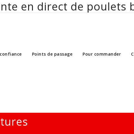
nte en direct de poulets 
ct de poulets bio aux particuliers et 
 confiance
Points de passage
Pour commander
C
ltures