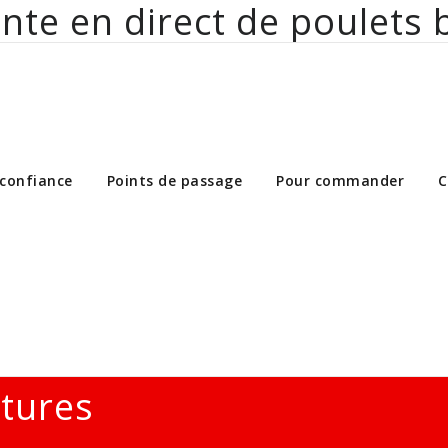
nte en direct de poulets 
ct de poulets bio aux particuliers et 
 confiance
Points de passage
Pour commander
C
ltures