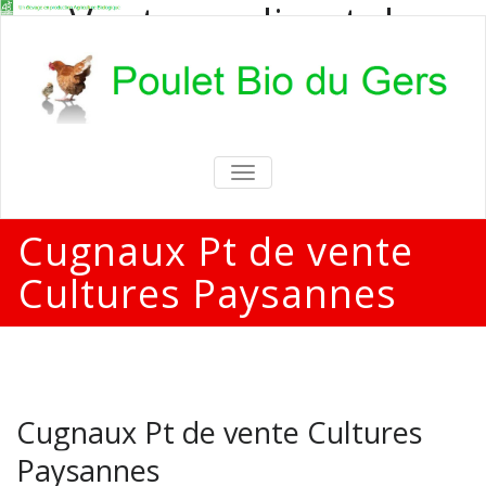
Vente en direct de
poulets bio
Vente en direct de poulets bio aux
particuliers et professionnels
TOGGLE
NAVIGATION
Cugnaux Pt de vente
Cultures Paysannes
Cugnaux Pt de vente Cultures
Paysannes