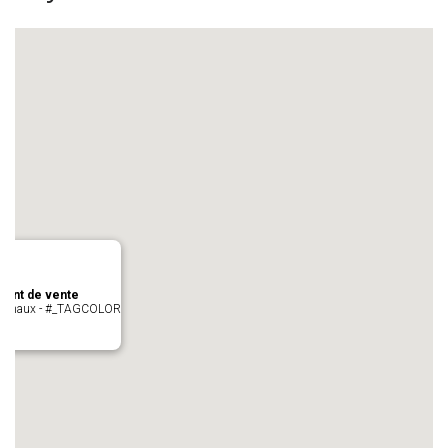
oint de vente
- cugnaux - #_TAGCOLOR