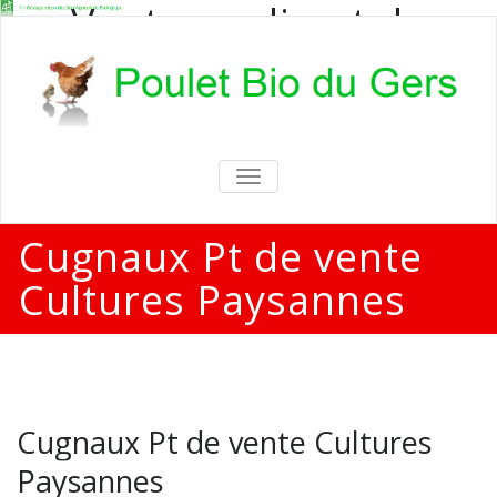
Vente en direct de
poulets bio
Vente en direct de poulets bio aux
particuliers et professionnels
TOGGLE
NAVIGATION
Cugnaux Pt de vente
Cultures Paysannes
Cugnaux Pt de vente Cultures
Paysannes