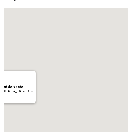
oint de vente
- cugnaux - #_TAGCOLOR