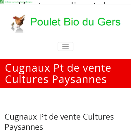
Vente en direct de
poulets bio
Vente en direct de poulets bio aux
particuliers et professionnels
TOGGLE
NAVIGATION
Cugnaux Pt de vente
Cultures Paysannes
Cugnaux Pt de vente Cultures
Paysannes