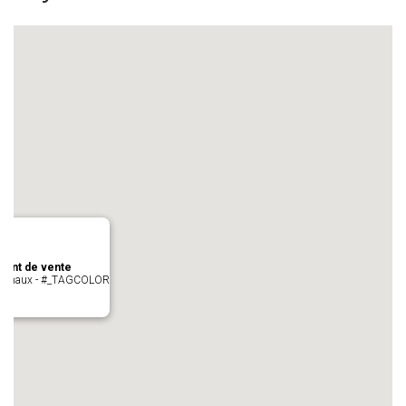
oint de vente
- cugnaux - #_TAGCOLOR