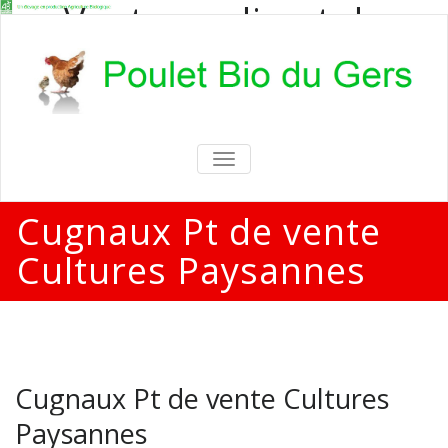
Vente en direct de
poulets bio
Vente en direct de poulets bio aux
particuliers et professionnels
TOGGLE
NAVIGATION
Cugnaux Pt de vente
Cultures Paysannes
Cugnaux Pt de vente Cultures
Paysannes