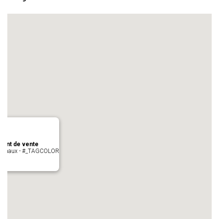
oint de vente
- cugnaux - #_TAGCOLOR