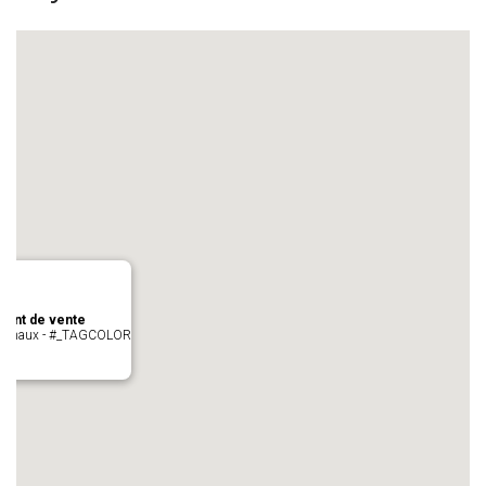
oint de vente
- cugnaux - #_TAGCOLOR