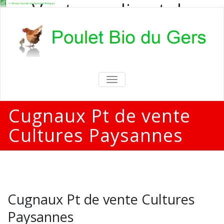
Vente en direct de
poulets bio
Vente en direct de poulets bio aux
particuliers et professionnels
TOGGLE
NAVIGATION
Cugnaux Pt de vente
Cultures Paysannes
Cugnaux Pt de vente Cultures
Paysannes