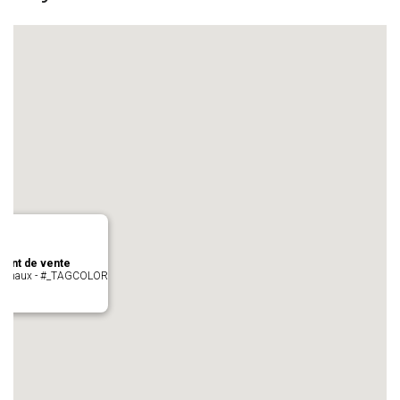
oint de vente
- cugnaux - #_TAGCOLOR