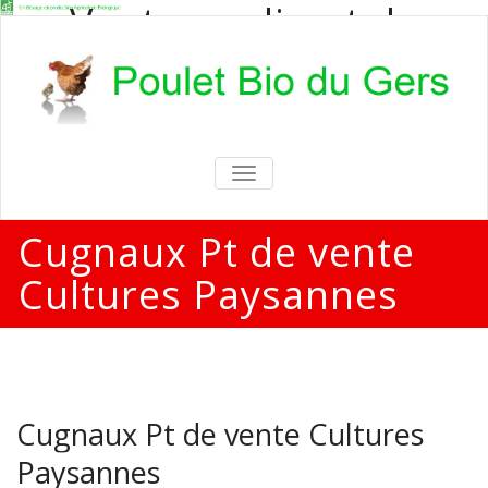
Vente en direct de
poulets bio
Vente en direct de poulets bio aux
particuliers et professionnels
TOGGLE
NAVIGATION
Cugnaux Pt de vente
Cultures Paysannes
Cugnaux Pt de vente Cultures
Paysannes