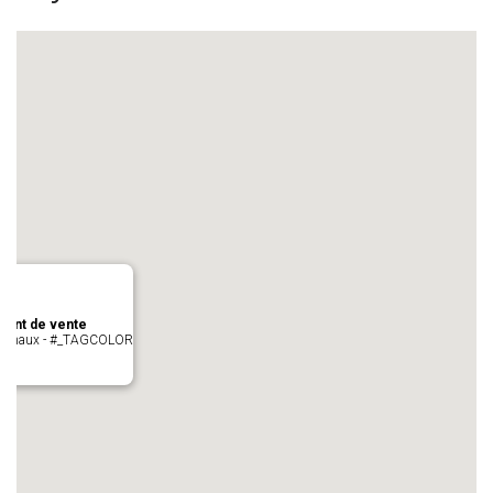
oint de vente
- cugnaux - #_TAGCOLOR