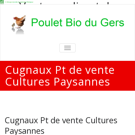
Vente en direct de
poulets bio
Vente en direct de poulets bio aux
particuliers et professionnels
TOGGLE
NAVIGATION
Cugnaux Pt de vente
Cultures Paysannes
Cugnaux Pt de vente Cultures
Paysannes