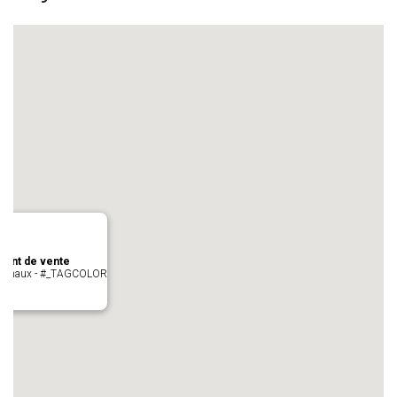
oint de vente
- cugnaux - #_TAGCOLOR