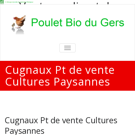
Vente en direct de
poulets bio
Vente en direct de poulets bio aux
particuliers et professionnels
TOGGLE
NAVIGATION
Cugnaux Pt de vente
Cultures Paysannes
Cugnaux Pt de vente Cultures
Paysannes