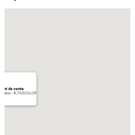
oint de vente
- cugnaux - #_TAGCOLOR