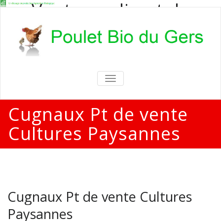
Vente en direct de
poulets bio
Vente en direct de poulets bio aux
particuliers et professionnels
TOGGLE
NAVIGATION
Cugnaux Pt de vente
Cultures Paysannes
Cugnaux Pt de vente Cultures
Paysannes