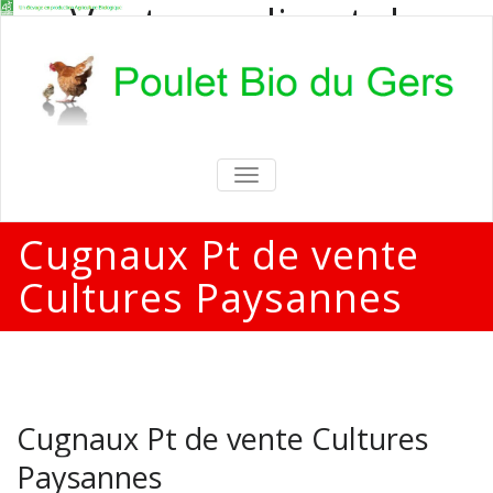
Vente en direct de
poulets bio
Vente en direct de poulets bio aux
particuliers et professionnels
TOGGLE
NAVIGATION
Cugnaux Pt de vente
Cultures Paysannes
Cugnaux Pt de vente Cultures
Paysannes