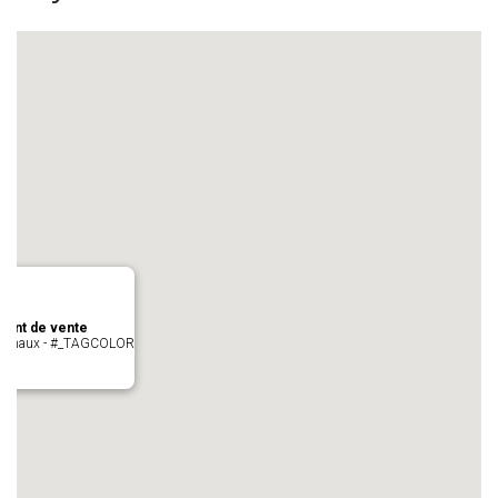
oint de vente
- cugnaux - #_TAGCOLOR