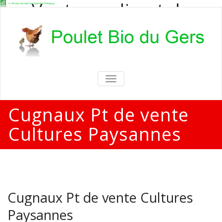
Vente en direct de
poulets bio
Vente en direct de poulets bio aux
particuliers et professionnels
TOGGLE
NAVIGATION
Cugnaux Pt de vente
Cultures Paysannes
Cugnaux Pt de vente Cultures
Paysannes