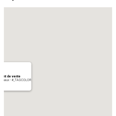
oint de vente
- cugnaux - #_TAGCOLOR