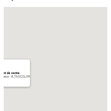
oint de vente
- cugnaux - #_TAGCOLOR