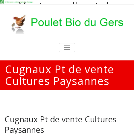
Vente en direct de
poulets bio
Vente en direct de poulets bio aux
particuliers et professionnels
TOGGLE
NAVIGATION
Cugnaux Pt de vente
Cultures Paysannes
Cugnaux Pt de vente Cultures
Paysannes