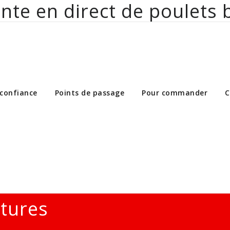
nte en direct de poulets 
ct de poulets bio aux particuliers et 
 confiance
Points de passage
Pour commander
C
ltures