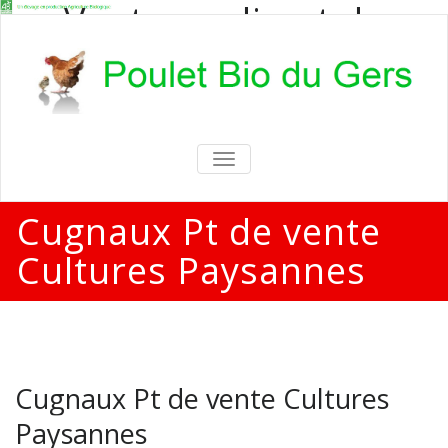
Vente en direct de
poulets bio
Vente en direct de poulets bio aux
particuliers et professionnels
TOGGLE
NAVIGATION
Cugnaux Pt de vente
Cultures Paysannes
Cugnaux Pt de vente Cultures
Paysannes