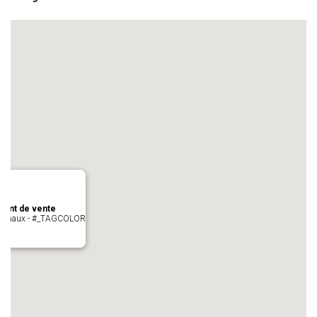
oint de vente
- cugnaux - #_TAGCOLOR