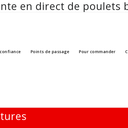
nte en direct de poulets 
ct de poulets bio aux particuliers et 
 confiance
Points de passage
Pour commander
C
ltures