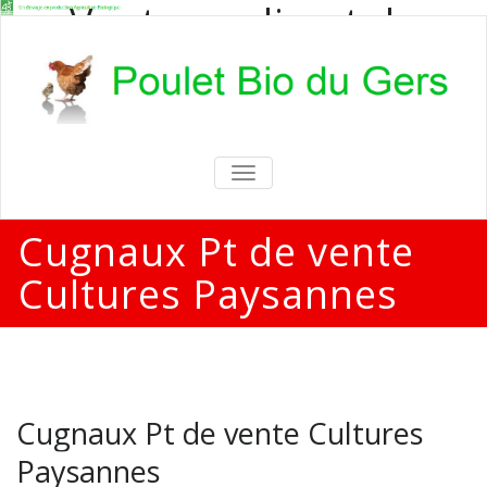
Vente en direct de
poulets bio
Vente en direct de poulets bio aux
particuliers et professionnels
TOGGLE
NAVIGATION
Cugnaux Pt de vente
Cultures Paysannes
Cugnaux Pt de vente Cultures
Paysannes