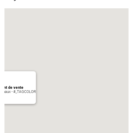
oint de vente
- cugnaux - #_TAGCOLOR