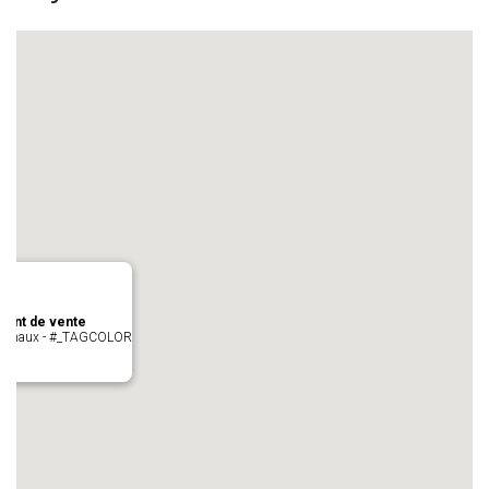
oint de vente
- cugnaux - #_TAGCOLOR