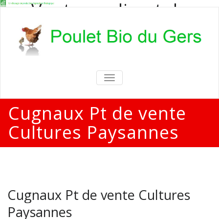
Vente en direct de
poulets bio
Vente en direct de poulets bio aux
particuliers et professionnels
TOGGLE
NAVIGATION
Cugnaux Pt de vente
Cultures Paysannes
Cugnaux Pt de vente Cultures
Paysannes