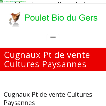
Vente en direct de
poulets bio
Vente en direct de poulets bio aux
particuliers et professionnels
TOGGLE
NAVIGATION
Cugnaux Pt de vente
Cultures Paysannes
Cugnaux Pt de vente Cultures
Paysannes