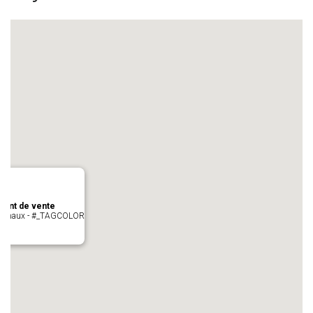
oint de vente
- cugnaux - #_TAGCOLOR