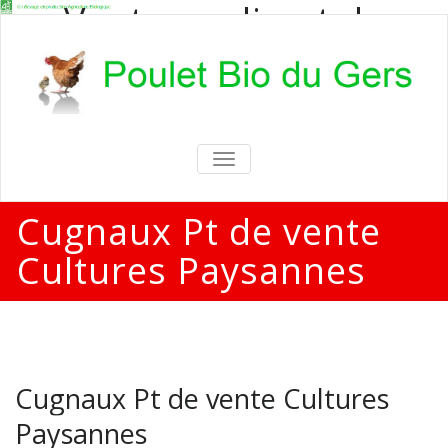
Vente en direct de
poulets bio
Vente en direct de poulets bio aux
particuliers et professionnels
TOGGLE
NAVIGATION
Cugnaux Pt de vente
Cultures Paysannes
Cugnaux Pt de vente Cultures
Paysannes