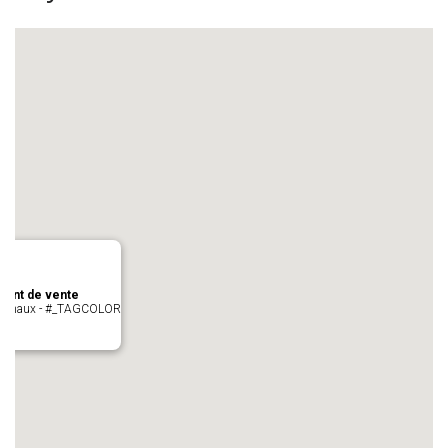
oint de vente
- cugnaux - #_TAGCOLOR