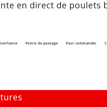
nte en direct de poulets 
ct de poulets bio aux particuliers et 
 confiance
Points de passage
Pour commander
C
ltures