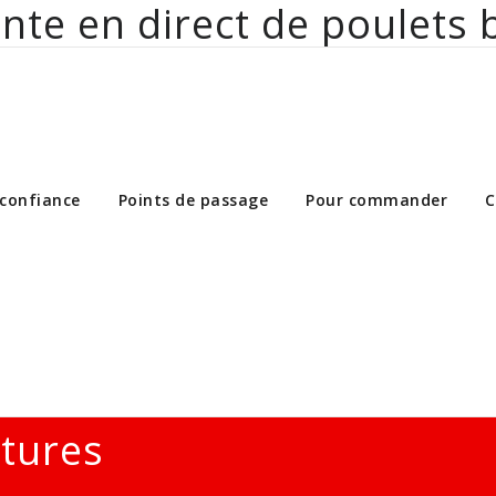
nte en direct de poulets 
ct de poulets bio aux particuliers et 
 confiance
Points de passage
Pour commander
C
ltures