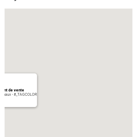
oint de vente
- cugnaux - #_TAGCOLOR