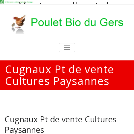
Vente en direct de
poulets bio
Vente en direct de poulets bio aux
particuliers et professionnels
TOGGLE
NAVIGATION
Cugnaux Pt de vente
Cultures Paysannes
Cugnaux Pt de vente Cultures
Paysannes