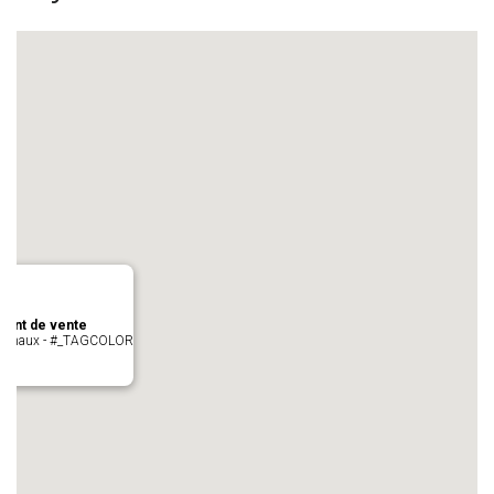
oint de vente
- cugnaux - #_TAGCOLOR