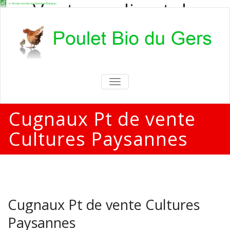
Vente en direct de
poulets bio
Vente en direct de poulets bio aux
particuliers et professionnels
TOGGLE
NAVIGATION
Cugnaux Pt de vente
Cultures Paysannes
Cugnaux Pt de vente Cultures
Paysannes