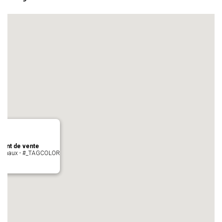
oint de vente
- cugnaux - #_TAGCOLOR