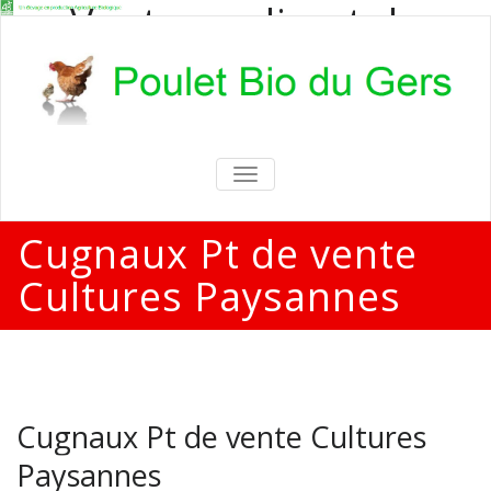
Vente en direct de
poulets bio
Vente en direct de poulets bio aux
particuliers et professionnels
TOGGLE
NAVIGATION
Cugnaux Pt de vente
Cultures Paysannes
Cugnaux Pt de vente Cultures
Paysannes