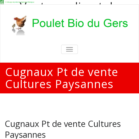
Vente en direct de
poulets bio
Vente en direct de poulets bio aux
particuliers et professionnels
TOGGLE
NAVIGATION
Cugnaux Pt de vente
Cultures Paysannes
Cugnaux Pt de vente Cultures
Paysannes