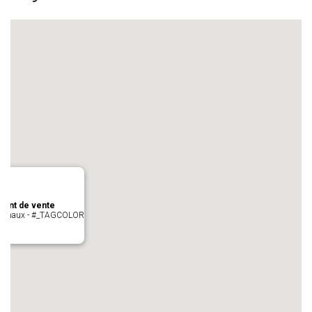
oint de vente
- cugnaux - #_TAGCOLOR