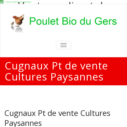
Vente en direct de
poulets bio
Vente en direct de poulets bio aux
particuliers et professionnels
TOGGLE
NAVIGATION
Cugnaux Pt de vente
Cultures Paysannes
Cugnaux Pt de vente Cultures
Paysannes