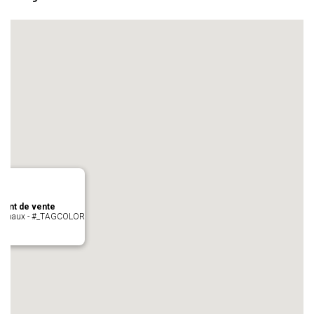
oint de vente
- cugnaux - #_TAGCOLOR