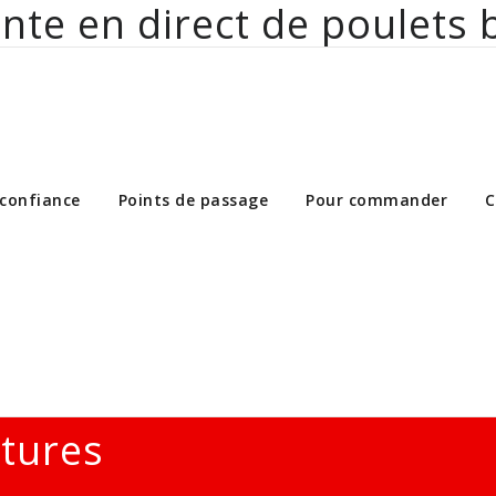
nte en direct de poulets 
ct de poulets bio aux particuliers et 
 confiance
Points de passage
Pour commander
C
ltures