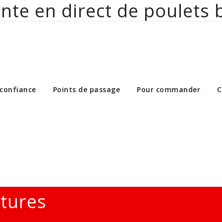
nte en direct de poulets 
ct de poulets bio aux particuliers et 
 confiance
Points de passage
Pour commander
C
ltures