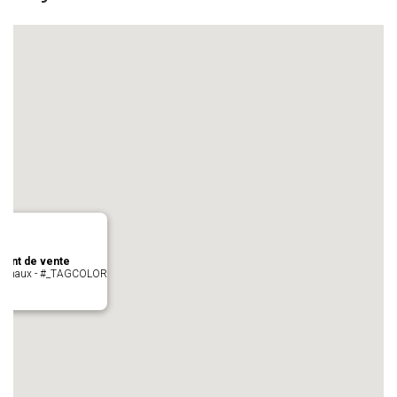
oint de vente
- cugnaux - #_TAGCOLOR