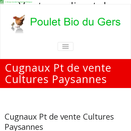
Vente en direct de
poulets bio
Vente en direct de poulets bio aux
particuliers et professionnels
TOGGLE
NAVIGATION
Cugnaux Pt de vente
Cultures Paysannes
Cugnaux Pt de vente Cultures
Paysannes