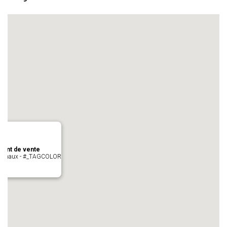
oint de vente
- cugnaux - #_TAGCOLOR