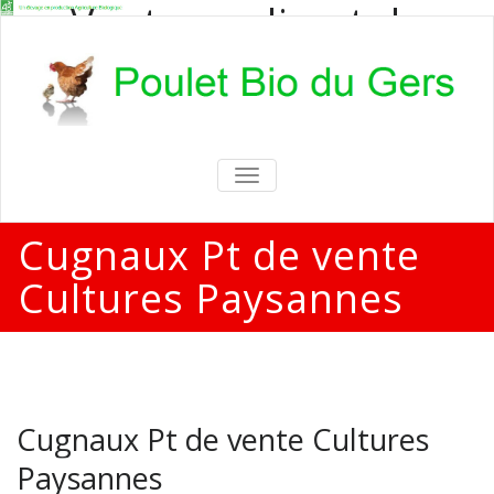
Vente en direct de
poulets bio
Vente en direct de poulets bio aux
particuliers et professionnels
TOGGLE
NAVIGATION
Cugnaux Pt de vente
Cultures Paysannes
Cugnaux Pt de vente Cultures
Paysannes