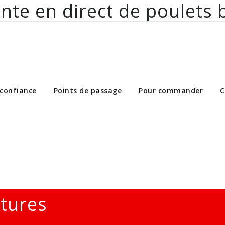
nte en direct de poulets 
ct de poulets bio aux particuliers et 
 confiance
Points de passage
Pour commander
C
ltures