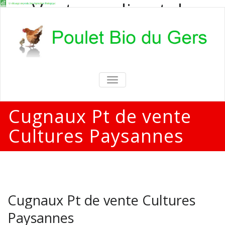
Vente en direct de
poulets bio
Vente en direct de poulets bio aux
particuliers et professionnels
TOGGLE
NAVIGATION
Cugnaux Pt de vente
Cultures Paysannes
Cugnaux Pt de vente Cultures
Paysannes