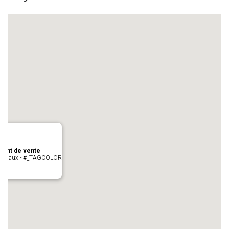
oint de vente
- cugnaux - #_TAGCOLOR