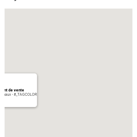
oint de vente
- cugnaux - #_TAGCOLOR