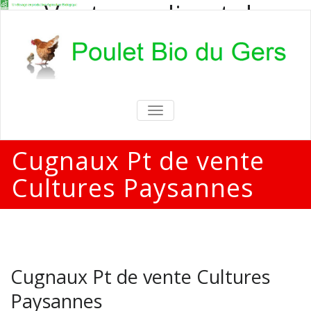
Vente en direct de
poulets bio
Vente en direct de poulets bio aux
particuliers et professionnels
TOGGLE
NAVIGATION
Cugnaux Pt de vente
Cultures Paysannes
Cugnaux Pt de vente Cultures
Paysannes