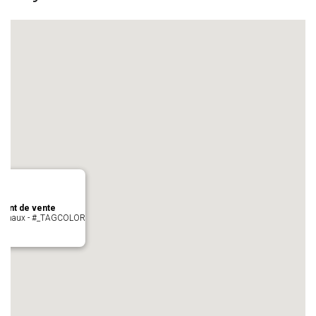
oint de vente
- cugnaux - #_TAGCOLOR