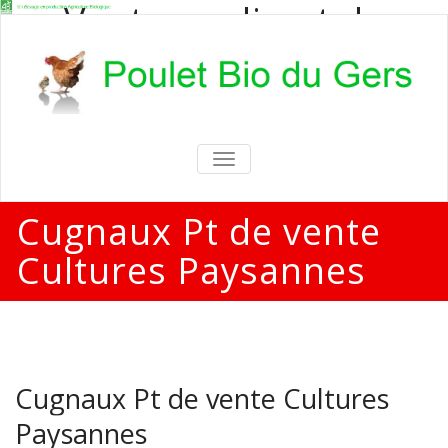
Vente en direct de
poulets bio
Vente en direct de poulets bio aux
particuliers et professionnels
TOGGLE
NAVIGATION
Cugnaux Pt de vente
Cultures Paysannes
Cugnaux Pt de vente Cultures
Paysannes