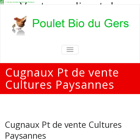
Vente en direct de
poulets bio
Vente en direct de poulets bio aux
particuliers et professionnels
TOGGLE
NAVIGATION
Cugnaux Pt de vente
Cultures Paysannes
Cugnaux Pt de vente Cultures
Paysannes