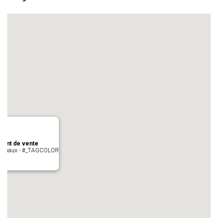
oint de vente
- cugnaux - #_TAGCOLOR